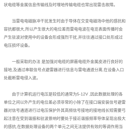
状电缆等金属信息传输线及时埋地传输电缆也常出现
雷击故障。
当雷电电磁脉冲干扰发生时由于导体在交变电磁场中他的感抗和
容抗都很大,所以产生很大的
电位差而雷电电波在电览表面传播时会
产生驻波对使用中的设备会形成强烈干扰,并往往通过接
口处形成过
电压损坏设备。
一般采取的办法 是加强对电缆的屏蔽电缆外金属皮进行良好的
接地,及通过串联信号点避雷器
进行信息与雷电通道分离,在设备入口
处截断雷电侵入波。
由于计算机运行电压是较低的通常为5-12V ,因此数据处理的各
单位之间以外产生的电位差必
须非常的小除了在接口端安装信号避雷
器对信号通道进行过电压保护外其高频信号接地的接地线
长短需要弓
起注意在受到谐振和驻波景响时要处于接近谐振频率导体呈现出极大
的感抗,在数据
处理设备的两个单元之间无法提供有效的等调作用当