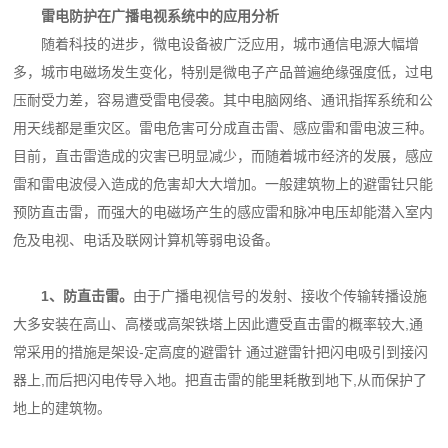
雷电防护在广播电视系统中的应用分析
随着科技的进步，微电设备被广泛应用，城市通信电源大幅增
多，城市电磁场发生变化，特
别是微电子产品普遍绝缘强度低，过电
压耐受力差，容易遭受雷电侵袭。其中电脑网络、通讯指
挥系统和公
用天线都是重灾区。雷电危害可分成直击雷、感应雷和雷电波三种。
目前，直击雷造
成的灾害已明显减少，而随着城市经济的发展，感应
雷和雷电波侵入造成的危害却大大增加。一
般建筑物上的避雷钍只能
预防直击雷，而强大的电磁场产生的感应雷和脉冲电压却能潜入室内
危
及电视、电话及联网计算机等弱电设备。
1、防直击雷。
由于广播电视信号的发射、接收个传输转播设施
大多安装在高山、高楼或高
架铁塔上因此遭受直击雷的概率较大,通
常采用的措施是架设-定高度的避雷针 通过避雷针把闪
电吸引到接闪
器上,而后把闪电传导入地。把直击雷的能里耗散到地下,从而保护了
地上的建筑物。