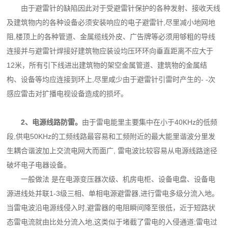
由于避雷针的缺陷因此对于受避雷针保护的各种发射、接收天线
及建筑物内的各种设备必须
安装响应的电子避雷针,尽里减小地网地
阻,楼顶上的各种管道、金属缆线外皮、广告牌等必须用够
粗的导线
连接并与避雷针焊接好建筑物应装设均压环环向垂直距离不应大于
12米，所有引下线进
出建筑物的架空金属管道、建筑物的金属结
构、设备等均应连接到环上,尽里咸少由于避雷针引雷
时产生的- -次
感应雷击对扩播电视设备造成的损坏。
2、电源线路防雷。
由于雷电能里主要集中在小于40KHz的低频
段,供电50KHz的工频线路
最容易和工频附近的最大能里谐波分里发
生耦合谐波加上交流电网大而面广, 雷电波比较容易从电
源线路途径
破坏电子电器设备。
一般做法 是在电源变压器次级、机房电柜、设备电盘、设备电
源进线处并联1-3级三相、
单相电源避雷器,进行雷电多级分流入地。
当雷电波沿电源线侵入时,避雷器的电阻瞬间降至很低，
近于短路状
态雷电流就由比处分流入地,这类似于堵截了雷电的入侵通道;雷电过