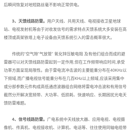
后瞬间恢复对
地短路丝毫不影响正常供电。
3、天馈线路防雷。
用户天线、共用天线、电视接收卫星地球
站、电视发射机等由于对收发
信号的需求特点天馈系统大多安装在高
楼顶或高架铁塔上电子设备由天馈系统引入的雷击概率很
大。
传统的“空气隙”气放管” 氧化锌压敏电阻 及有他们组合而成的避
雷器可以对天馈线路防雷起
到一定作用,但在工作频带响应时间,承受
功率方面呈现局限性。由于雷电流冲击波的主要能重分
布在40KHz以
下频域,而广播电视信号能重分布在几百KHz以上频域,应该采用集中
或分部参数元
件构成高低通虑波器组合网络将雷电冲击波和有用信号
截然分开解决宽频带、大功率、低损耗、
快速响应、长期困扰光电天
馈防雷难题。
4、信号线路防雷。
广电系统中天线放大器、应用电视、电视摄
像机、传真机、电视接收
机、计算机、电话等、往往使用同轴电缆带