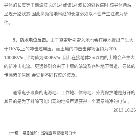
导体的长度等于谐波波长的1/4或该1/4波
长的奇数倍时,该导体两端
呈现开路状态,因此高频接地地线的长度必须以不会产生驻波为条
件。
5、防地电位反击。
由于避雷针引雷入地也会在接地提出产生大
于1KV以上的冲击过电压，
而土壤的冲击击穿场强约为200-
1000KV/m,平均值为600KV/m,因此在接地体3m以内的土壤会
产生大
的新冲击电流。更远处则会由于土壤的暗流及各种地下管道、导体的
传感诸多原因,会受到
不同程度的波及。
通常电子设备的电源地、工作地、信号地、外壳保护地是分开的
其目的是为了排除可能出现
的地噪声源获得一个满意纯净的电位 。
2013.10.26
上一篇:
紧急通知：巡堤查险 防雷明白卡