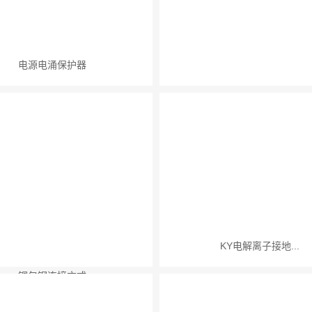
电源电涌保护器
KY型铸铜接地棒...
KY电解离子接地...
铜包钢连接方式