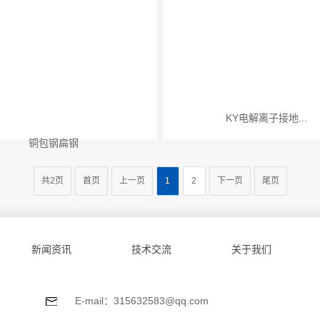
KY电解离子接地...
铜包钢扁钢
共2页
首页
上一页
1
2
下一页
尾页
新闻资讯
技术交流
关于我们
E-mail：315632583@qq.com
7