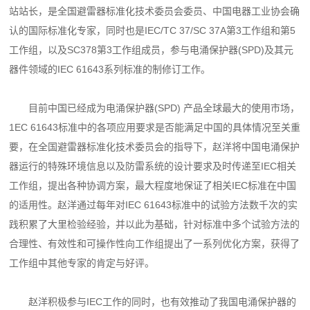
站站长，是全国避雷器
标准化技术委员会委员、中国电器工业协会确
认的国际标准化专家，同时也是IEC/TC 37/SC 37A
第3工作组和第5
工作组，以及SC378第3工作组成员，参与电涌保护器(SPD)及其元
器件领域
的IEC 61643系列标准的制修订工作。
目前中国已经成为电涌保护器(SPD) 产品全球最大的使用市场，
1EC 61643标准中的各项
应用要求是否能满足中国的具体情况至关重
要，在全国避雷器标准化技术委员会的指导下，赵洋
将中国电涌保护
器运行的特殊环境信息以及防雷系统的设计要求及时传递至IEC相关
工作组，提出
各种协调方案，最大程度地保证了相关IEC标准在中国
的适用性。赵洋通过每年对IEC 61643标准
中的试验方法数千次的实
践积累了大里检验经验，并以此为基础，针对标准中多个试验方法的
合
理性、有效性和可操作性向工作组提出了一系列优化方案，获得了
工作组中其他专家的肯定与好
评。
赵洋积极参与IEC工作的同时，也有效推动了我国电涌保护器的