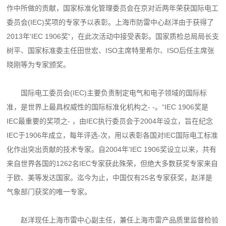
作中所做的贡献，国家标准化
管理委员会在京对近两年荣获国际电工
委员会(IEC)奖项的专家予以表彰。上海市防雷中心赵洋
由于获得了
2013年'IEC 1906奖“，在此次活动中接受表彰。国家质检总局局长支
树平、国家标准
委主任田世宏、ISO主席特里希尔、ISO后任主席张
晓刚等为专家颁奖。
国际电工委员会(IEC)主要负责制定电气和电子领域的国际标
准，是世界上最具权威性的国
际标准化机构之- -。“IEC 1906奖是
IEC最重要的奖项之- ，由IEC执行委员会于2004年设立，旨
在纪念
IEC于1906年成立，每年评选-次，用以表彰各国对IEC国际电工标准
化作出突出贡献的技
术专家。自2004年'IEC 1906奖设立以来，共有
来自世界各国的1262名IEC专家获此殊荣，但绝
大多数获奖专家来自
于欧、美等发达国家。迄今为止，中国仅有25名专家获奖，赵洋是
气象部门
获奖的唯一专家。
赵洋现任上海市雷中心副主任，兼任上海市雷产品质里监督检验