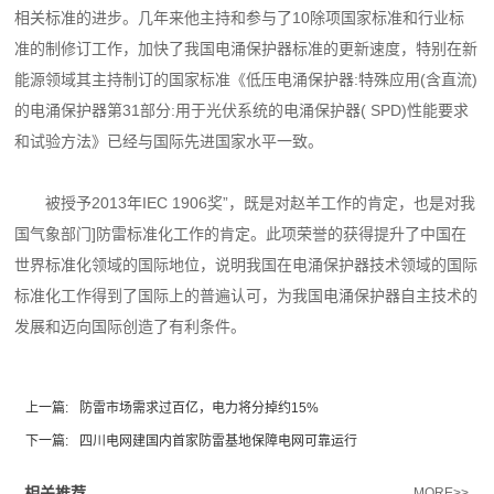
相关标准的进步。几年来他主
持和参与了10除项国家标准和行业标
准的制修订工作，加快了我国电涌保护器标准的更新速度，
特别在新
能源领域其主持制订的国家标准《低压电涌保护器:特殊应用(含直流)
的电涌保护器
第31部分:用于光伏系统的电涌保护器( SPD)性能要求
和试验方法》已经与国际先进国家水平
一致。
被授予2013年IEC 1906奖”，既是对赵羊工作的肯定，也是对我
国气象部门]防雷标准化工作
的肯定。此项荣誉的获得提升了中国在
世界标准化领域的国际地位，说明我国在电涌保护器技术
领域的国际
标准化工作得到了国际上的普遍认可，为我国电涌保护器自主技术的
发展和迈向国际
创造了有利条件。
上一篇:
防雷市场需求过百亿，电力将分掉约15%
下一篇:
四川电网建国内首家防雷基地保障电网可靠运行
相关推荐
MORE>>