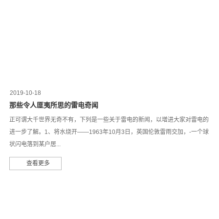
2019-10-18
那些令人匪夷所思的雷电奇闻
正可谓大千世界无奇不有，下列是一些关于雷电的新闻，以增进大家对雷电的
进一步了解。1、将水烧开——1963年10月3日，英国伦敦雷雨交加，-一个球
状闪电落到某户居...
查看更多