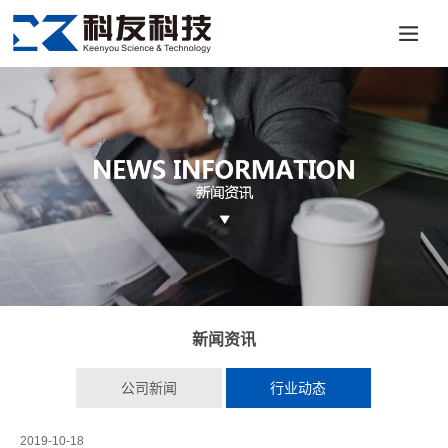
新闻资讯
公司新闻
行业动态
2019-10-18