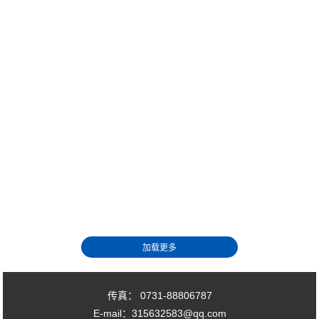
传真： 0731-88806787
E-mail：315632583@qq.com