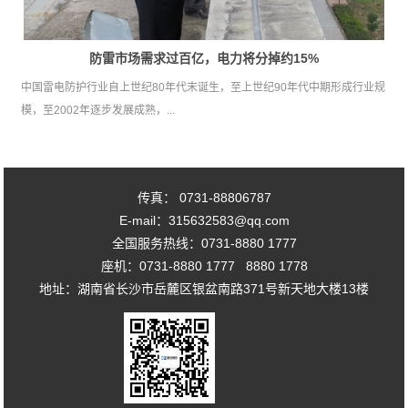
防雷市场需求过百亿，电力将分掉约15%
中国雷电防护行业自上世纪80年代末诞生，至上世纪90年代中期形成行业规
模，至2002年逐步发展成熟，...
传真： 0731-88806787
E-mail：315632583@qq.com
全国服务热线：0731-8880 1777
座机：0731-8880 1777 8880 1778
地址：湖南省长沙市岳麓区银盆南路371号新天地大楼13楼