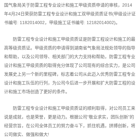
国气象局关于防雷工程专业设计和施工甲级资质申请的审核，2014
年4月24日荣获防雷工程专业设计和施工双甲级资质证书(甲级设计证
书编号: 1182014002，甲级施工证书编号: 12182014002)。
防雷工程专业设计和施工甲级资质证是防雷工程设计和施工的最
高等级资质证。甲级资质的申请得到湖南省气象局法规处领导的指导
和帮助，以及公司领导、相关部门的大力支持和帮助，防雷工程专业
设计和施工甲级资质的取得充分体现了公司现有的综合实力，是公司
发展史上另一个新的里程碑，标志着公司从此迈入优秀防雷工程专业
设计和施工队伍的行列，为公司今后进一步开展和扩大防雷工程的设
计和施工市场创造了更好的条件。
防雷工程专业设计和施工甲级资质证的顺利取得，对公司员工来
说是成就，也是荣誉，更是动力。根据公司“敬业求实，团队创新”的
经营宗旨，在公司全体员工的努力奋斗下，抓住机遇，拼搏创新，将
公司做实、做强和做大!