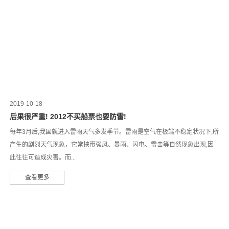
2019-10-18
后果很严重! 2012不买船票也要防雷!
每年3月后,我国就进入雷雨天气多发季节。雷雨是空气在极端不稳定状况下,所
产生的剧烈天气现象，它常挟带强风、暴雨、闪电、雷击等自然现象出现,因
此往往可造成灾害。而...
查看更多