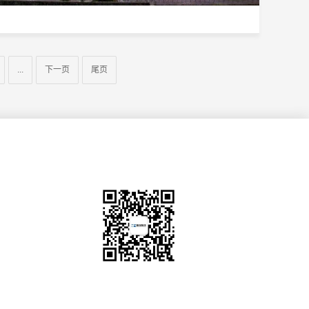
...
下一页
尾页