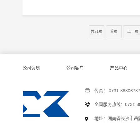
共21页
首页
上一页
公司资质
公司客户
产品中心
传真： 0731-8880678
全国服务热线：0731-888
地址：湖南省长沙市岳麓